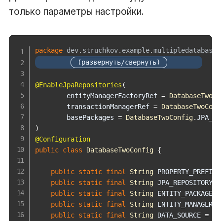
только параметры настройки.
package
dev
.
struchkov
.
example
.
multipledatabases
@EnableJpaRepositories
(
        entityManagerFactoryRef 
=
DatabaseTwoCo
        transactionManagerRef 
=
DatabaseTwoConf
        basePackages 
=
DatabaseTwoConfig
.
)
@Configuration
public
class
DatabaseTwoConfig
{
public
static
final
String
 PROPERTY_PREFIX 
public
static
final
String
 JPA_REPOSITORY_P
public
static
final
String
 ENTITY_PACKAGE 
=
public
static
final
String
 ENTITY_MANAGER_F
public
static
final
String
 DATA_SOURCE 
=
"t