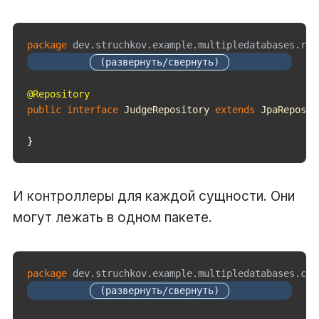
package
dev
.
struchkov
.
example
.
multipledatabases
.
rep
@Repository
public
interface
JudgeRepository
extends
JpaReposit
}
И контроллеры для каждой сущности. Они
могут лежать в одном пакете.
package
dev
.
struchkov
.
example
.
multipledatabases
.
con