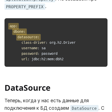
.
PROPERTY_PREFIX
app
:
dbone
:
datasource
:
class-driver
:
 org.h2.Driver

username
:
 sa

password
:
 password

url
:
 jdbc
:
h2
:
mem
:
dbh2
DataSource
Теперь, когда у нас есть данные для
подключения к БД создаем
. С
DataSource