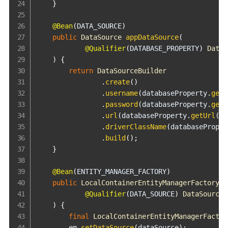
}
@Bean
(
DATA_SOURCE
)
public
DataSource
appDataSource
(
@Qualifier
(
DATABASE_PROPERTY
)
Datab
)
{
return
DataSourceBuilder
.
create
(
)
.
username
(
databaseProperty
.
getU
.
password
(
databaseProperty
.
getP
.
url
(
databaseProperty
.
getUrl
(
)
)
.
driverClassName
(
databaseProper
.
build
(
)
;
}
@Bean
(
ENTITY_MANAGER_FACTORY
)
public
LocalContainerEntityManagerFactoryBe
@Qualifier
(
DATA_SOURCE
)
DataSource
 
)
{
final
LocalContainerEntityManagerFactor
        em
.
setDataSource
(
dataSource
)
;