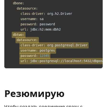
dbone
:
datasource
:
class-driver
:
 org.h2.Driver

username
:
 sa

password
:
 password

url
:
 jdbc
:
h2
:
mem
:
dbh2

dbtwo
:
datasource
:
class-driver
:
 org.postgresql.Driver
username
:
 postgres
password
:
12345
url
:
 jdbc
:
postgresql
:
//localhost
:
5432/dbpostg
Резюмирую
Чтобы создать соединение сразу с