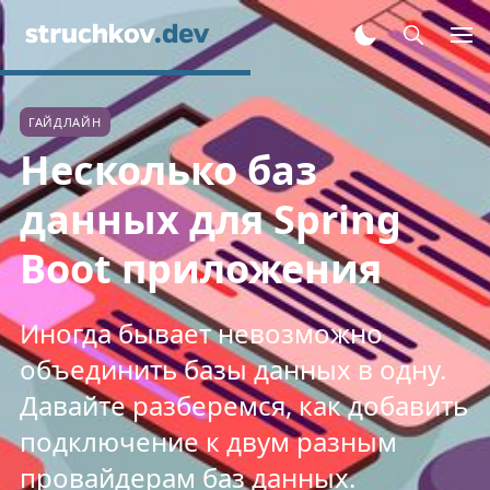
ГАЙДЛАЙН
Несколько баз
данных для Spring
Boot приложения
Иногда бывает невозможно
объединить базы данных в одну.
Давайте разберемся, как добавить
подключение к двум разным
провайдерам баз данных.