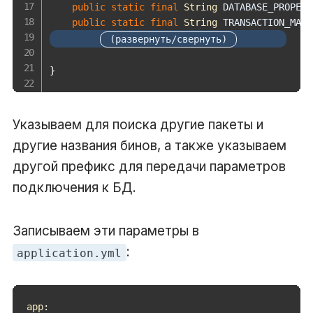
public
static
final
String
 DATABASE_PROPERT
public
static
final
String
 TRANSACTION_MANA
}
Указываем для поиска другие пакеты и
другие названия бинов, а также указываем
другой префикс для передачи параметров
подключения к БД.
Записываем эти параметры в
:
application.yml
app
: