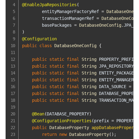
@EnableJpaRepositories
(
        entityManagerFactoryRef 
=
DatabaseOneCo
        transactionManagerRef 
=
DatabaseOneConf
        basePackages 
=
DatabaseOneConfig
.
)
@Configuration
public
class
DatabaseOneConfig
{
public
static
final
String
 PROPERTY_PREFIX 
public
static
final
String
 JPA_REPOSITORY_P
public
static
final
String
 ENTITY_PACKAGE 
=
public
static
final
String
 ENTITY_MANAGER_F
public
static
final
String
 DATA_SOURCE 
=
"o
public
static
final
String
 DATABASE_PROPERT
public
static
final
String
 TRANSACTION_MANA
@Bean
(
DATABASE_PROPERTY
)
@ConfigurationProperties
(
prefix 
=
 PROPERTY_
public
DatabaseProperty
appDatabaseProperty
return
new
DatabaseProperty
(
)
;