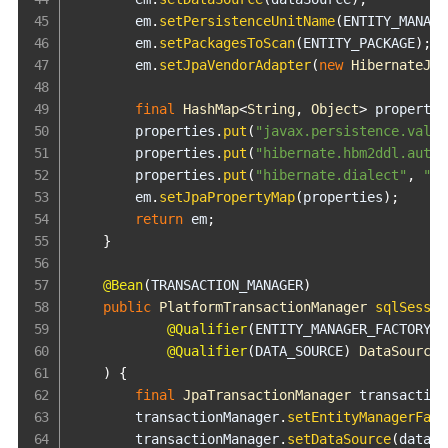
        em
.
setPersistenceUnitName
(
ENTITY_MANAGE
        em
.
setPackagesToScan
(
ENTITY_PACKAGE
)
;
        em
.
setJpaVendorAdapter
(
new
HibernateJpa
final
HashMap
<
String
,
Object
>
 propertie
        properties
.
put
(
"javax.persistence.valid
        properties
.
put
(
"hibernate.hbm2ddl.auto"
        properties
.
put
(
"hibernate.dialect"
,
"or
        em
.
setJpaPropertyMap
(
properties
)
;
return
 em
;
}
@Bean
(
TRANSACTION_MANAGER
)
public
PlatformTransactionManager
sqlSessio
@Qualifier
(
ENTITY_MANAGER_FACTORY
)
@Qualifier
(
DATA_SOURCE
)
DataSource
 
)
{
final
JpaTransactionManager
 transaction
        transactionManager
.
setEntityManagerFact
        transactionManager
.
setDataSource
(
dataSo