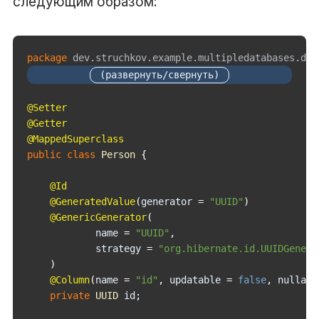
следующим образом:
package
dev
.
struchkov
.
example
.
multipledatabases
.
dom
@Setter
@Getter
@MappedSuperclass
public
class
Person
{
@Id
@GeneratedValue
(
generator 
=
"UUID"
)
@GenericGenerator
(
            name 
=
"UUID"
,
            strategy 
=
"org.hibernate.id.UUIDGenera
)
@Column
(
name 
=
"id"
,
 updatable 
=
false
,
 nullabl
private
UUID
 id
;