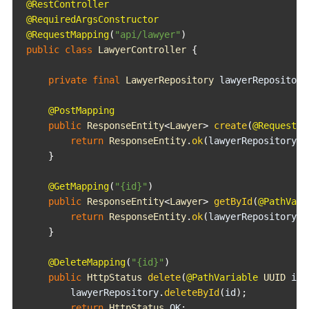
@RestController
@RequiredArgsConstructor
@RequestMapping
(
"api/lawyer"
)
public
class
LawyerController
{
private
final
LawyerRepository
 lawyerRepository
@PostMapping
public
ResponseEntity
<
Lawyer
>
create
(
@RequestBo
return
ResponseEntity
.
ok
(
lawyerRepository
.
s
}
@GetMapping
(
"{id}"
)
public
ResponseEntity
<
Lawyer
>
getById
(
@PathVari
return
ResponseEntity
.
ok
(
lawyerRepository
.
f
}
@DeleteMapping
(
"{id}"
)
public
HttpStatus
delete
(
@PathVariable
UUID
 id
)
        lawyerRepository
.
deleteById
(
id
)
;
return
HttpStatus
.
OK
;