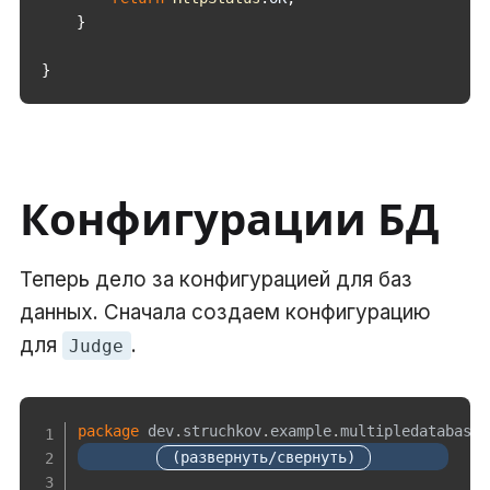
}
}
Конфигурации БД
Теперь дело за конфигурацией для баз
данных. Сначала создаем конфигурацию
для
.
Judge
package
dev
.
struchkov
.
example
.
multipledatabases