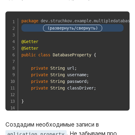
package
dev
.
struchkov
.
example
.
multipledatabases
@Getter
@Setter
public
class
DatabaseProperty
{
private
String
 url
;
private
String
 username
;
private
String
 password
;
private
String
 classDriver
;
}
Создадим необходимые записи в
. Не забываем про
aplication.property